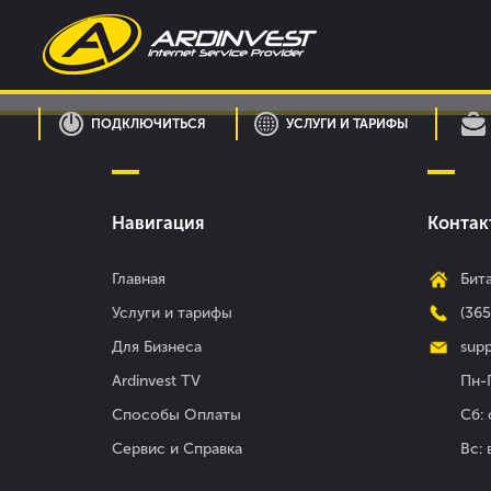
Skip
to
content
ПОДКЛЮЧИТЬСЯ
УСЛУГИ И ТАРИФЫ
Навигация
Контак
Главная
Бита
Услуги и тарифы
(36
Для Бизнеса
supp
Ardinvest TV
Пн-П
Способы Оплаты
Сб: 
Сервис и Справка
Вс: