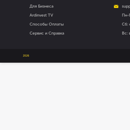
Для Бизнеса
supp
Ardinvest TV
Пн-П
Способы Оплаты
Сб: 
Сервис и Справка
Вс:
2026