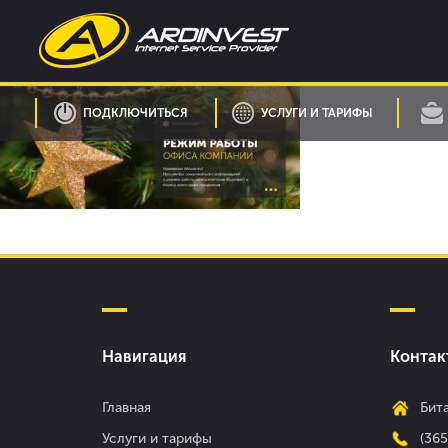
Skip
to
content
ПОДКЛЮЧИТЬСЯ
УСЛУГИ И ТАРИФЫ
Навигация
Контак
Главная
Бита
Услуги и тарифы
(36