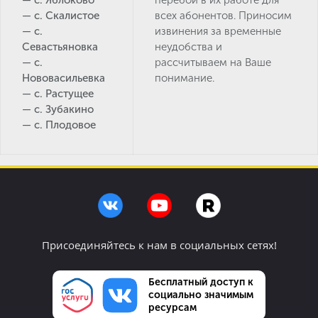
— с. Яблоково
перебои в их работе для
— с. Скалистое
всех абонентов. Приносим
— с.
извинения за временные
Севастьяновка
неудобства и
— с.
рассчитываем на Ваше
Нововасильевка
понимание.
— с. Растущее
— с. Зубакино
— с. Плодовое
Присоединяйтесь к нам в социальных сетях!
Бесплатный доступ к
социально значимым
ресурсам