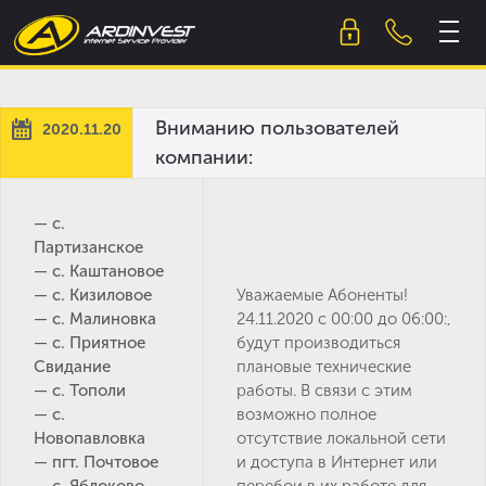
Skip
to
content
Вниманию пользователей
2020.11.20
компании:
— с.
Партизанское
— с. Каштановое
— с. Кизиловое
Уважаемые Абоненты!
— с. Малиновка
24.11.2020 с 00:00 до 06:00:,
— с. Приятное
будут производиться
Свидание
плановые технические
— с. Тополи
работы. B связи с этим
— с.
возможно полное
Новопавловка
отсутствие локальной сети
— пгт. Почтовое
и доступа в Интернет или