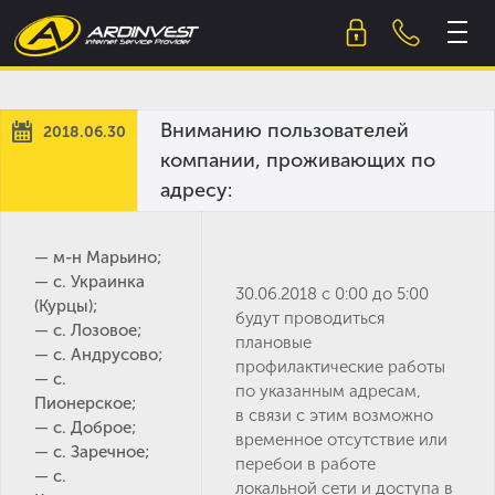
Skip
to
content
Вниманию пользователей
2018.06.30
компании, проживающих по
адресу:
— м-н Марьино;
— с. Украинка
30.06.2018 с 0:00 до 5:00
(Курцы);
будут проводиться
— с. Лозовое;
плановые
— с. Андрусово;
профилактические работы
— с.
по указанным адресам,
Пионерское;
в связи с этим возможно
— с. Доброе;
временное отсутствие или
— с. Заречное;
перебои в работе
— с.
локальной сети и доступа в