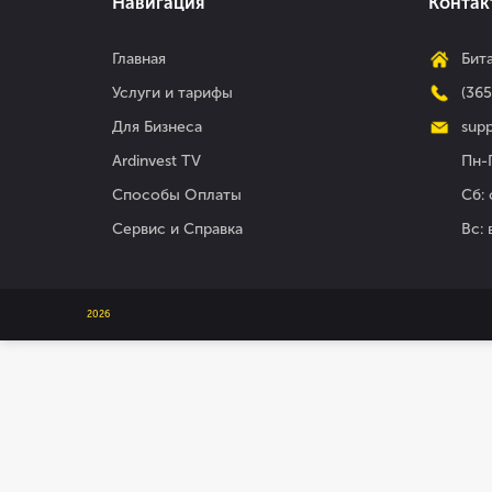
Навигация
Контак
Главная
Бита
Услуги и тарифы
(36
Для Бизнеса
supp
Ardinvest TV
Пн-П
Способы Оплаты
Сб: 
Сервис и Справка
Вс:
2026