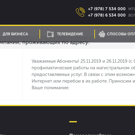
+7 (978) 7 534 000
MTC
+7 (978) 6 534 000
ВОЛ
ДЛЯ БИЗНЕСА
ТЕЛЕВИДЕНИЕ
СПОСОБЫ ОП
мпании, проживающих по адресу:
Уважаемые Абоненты! 25.11.2019 и 26.11.2019 (с
профилактические работы на магистральном об
предоставляемых услуг. B связи с этим возмож
Интернет или перебои в их работе. Приносим 
Ваше понимание.