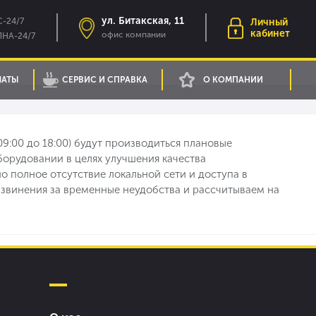
ул. Битакская, 11
-24/7
Личный
кабинет
офис компании
НА-24/7
ЛАТЫ
СЕРВИС И СПРАВКА
О КОМПАНИИ
 09:00 до 18:00) будут производиться плановые
орудовании в целях улучшения качества
но полное отсутствие локальной сети и доступа в
извинения за временные неудобства и рассчитываем на