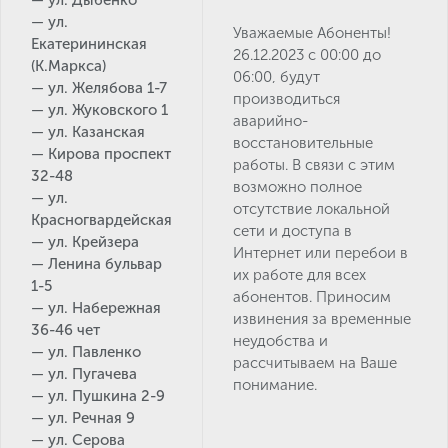
— ул. Дыбенко
— ул.
Уважаемые Абоненты!
Екатерининская
26.12.2023 с 00:00 до
(К.Маркса)
06:00, будут
— ул. Желябова 1-7
производиться
— ул. Жуковского 1
аварийно-
— ул. Казанская
восстановительные
— Кирова проспект
работы. В связи с этим
32-48
возможно полное
— ул.
отсутствие локальной
Красногвардейская
сети и доступа в
— ул. Крейзера
Интернет или перебои в
— Ленина бульвар
их работе для всех
1-5
абонентов. Приносим
— ул. Набережная
извинения за временные
36-46 чет
неудобства и
— ул. Павленко
рассчитываем на Ваше
— ул. Пугачева
понимание.
— ул. Пушкина 2-9
— ул. Речная 9
— ул. Серова