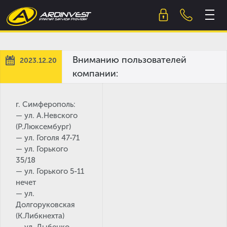
Skip
to
content
Вниманию пользователей
2023.12.20
компании:
г. Симферополь:
— ул. А.Невского
(Р.Люксембург)
— ул. Гоголя 47-71
— ул. Горького
35/18
— ул. Горького 5-11
нечет
— ул.
Долгоруковская
(К.Либкнехта)