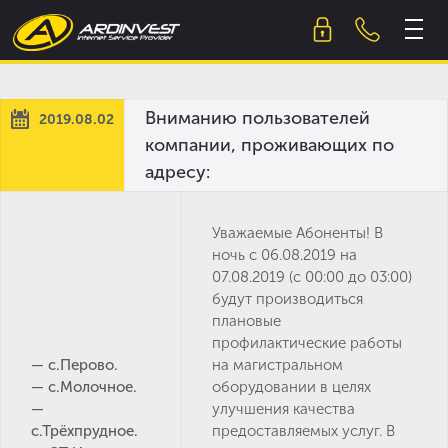
Skip
to
content
Вниманию пользователей
2019.08.02
компании, проживающих по
адресу:
Уважаемые Абоненты! В
ночь с 06.08.2019 на
07.08.2019 (с 00:00 до 03:00)
будут производиться
плановые
профилактические работы
— с.Перово.
на магистральном
— с.Молочное.
оборудовании в целях
—
улучшения качества
с.Трёхпрудное.
предоставляемых услуг. B