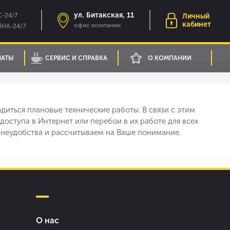
ул. Битакская, 11
-24/7
Личный
кабинет
офис компании
НА-24/7
ЛАТЫ
СЕРВИС И СПРАВКА
О КОМПАНИИ
диться плановые технические работы. В связи с этим
доступа в Интернет или перебои в их работе для всех
 неудобства и рассчитываем на Ваше понимание.
О нас