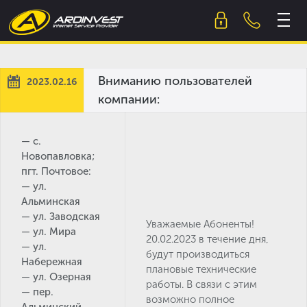
Skip
to
content
Вниманию пользователей
2023.02.16
компании:
— с.
Новопавловка;
пгт. Почтовое:
— ул.
Альминская
— ул. Заводская
Уважаемые Абоненты!
— ул. Мира
20.02.2023 в течение дня,
— ул.
будут производиться
Набережная
плановые технические
— ул. Озерная
работы. В связи с этим
— пер.
возможно полное