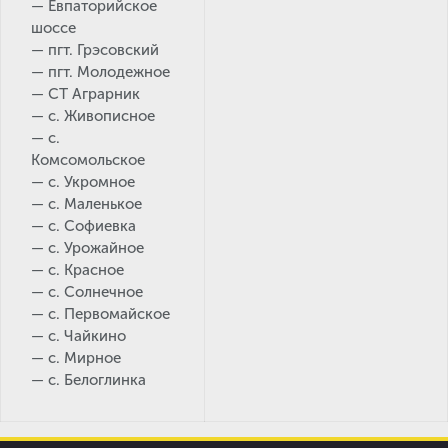
— Евпаторийское
шоссе
— пгт. Грэсовский
— пгт. Молодежное
— СТ Аграрник
— с. Живописное
— с.
Комсомольское
— с. Укромное
— с. Маленькое
— с. Софиевка
— с. Урожайное
— с. Красное
— с. Солнечное
— с. Первомайское
— с. Чайкино
— с. Мирное
— с. Белоглинка