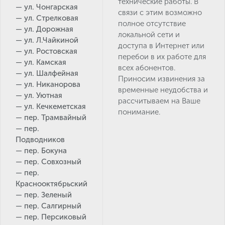
технические работы. В
— ул. Чонгарская
связи с этим возможно
— ул. Стрелковая
полное отсутствие
— ул. Дорожная
локальной сети и
— ул. Л.Чайкиной
доступа в Интернет или
— ул. Ростовская
перебои в их работе для
— ул. Камская
всех абонентов.
— ул. Шалфейная
Приносим извинения за
— ул. Никанорова
временные неудобства и
— ул. Уютная
рассчитываем на Ваше
— ул. Кечкеметская
понимание.
— пер. Трамвайный
— пер.
Подводников
— пер. Бокуна
— пер. Совхозный
— пер.
Краснооктябрьский
— пер. Зеленый
— пер. Салгирный
— пер. Персиковый