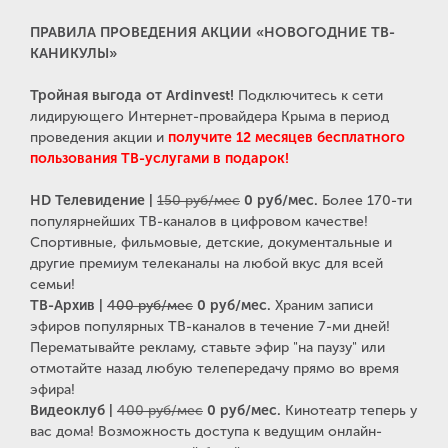
ПРАВИЛА ПРОВЕДЕНИЯ АКЦИИ «НОВОГОДНИЕ ТВ-
КАНИКУЛЫ»
Тройная выгода от Ardinvest!
Подключитесь к сети
лидирующего Интернет-провайдера Крыма в период
проведения акции и
получите 12 месяцев бесплатного
пользования ТВ-услугами в подарок!
HD Телевидение |
150 руб/мес
0 руб/мес.
Более 170-ти
популярнейших ТВ-каналов в цифровом качестве!
Спортивные, фильмовые, детские, документальные и
другие премиум телеканалы на любой вкус для всей
семьи!
ТВ-Архив |
400 руб/мес
0 руб/мес.
Храним записи
эфиров популярных ТВ-каналов в течение 7-ми дней!
Перематывайте рекламу, ставьте эфир "на паузу" или
отмотайте назад любую телепередачу прямо во время
эфира!
Видеоклуб |
400 руб/мес
0 руб/мес.
Кинотеатр теперь у
вас дома! Возможность доступа к ведущим онлайн-