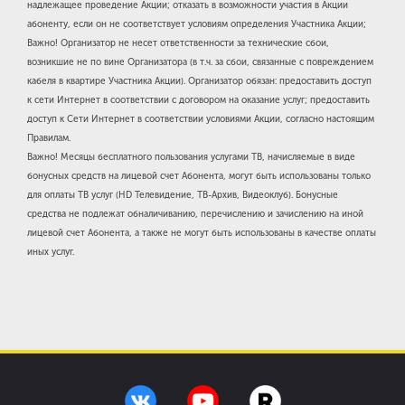
надлежащее проведение Акции; отказать в возможности участия в Акции
абоненту, если он не соответствует условиям определения Участника Акции;
Важно! Организатор не несет ответственности за технические сбои,
возникшие не по вине Организатора (в т.ч. за сбои, связанные с повреждением
кабеля в квартире Участника Акции). Организатор обязан: предоставить доступ
к сети Интернет в соответствии с договором на оказание услуг; предоставить
доступ к Сети Интернет в соответствии условиями Акции, согласно настоящим
Правилам.
Важно! Месяцы бесплатного пользования услугами ТВ, начисляемые в виде
бонусных средств на лицевой счет Абонента, могут быть использованы только
для оплаты ТВ услуг (HD Телевидение, ТВ-Архив, Видеоклуб). Бонусные
средства не подлежат обналичиванию, перечислению и зачислению на иной
лицевой счет Абонента, а также не могут быть использованы в качестве оплаты
иных услуг.