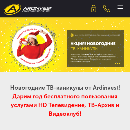
Skip
to
content
Новогодние ТВ-каникулы от Ardinvest!
Дарим год бесплатного пользования
услугами HD Телевидение, ТВ-Архив и
Видеоклуб!