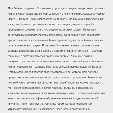
TM «Ardinvest» (далее - Организатор) проводит стимулирующую акцию (далее -
Акция) в сроки указанные на web-сервере Исполнителя https://www.ardinvest.net
(далее — Период). Акция направлена на привлечение внимания физических лиц
к услугам Организатора. Акция не является стимулирующей лотереей и
проводится в соответствии с настоящими правилами (далее - Правила) и
действующим законодательством Российской Федерации. Участники имеют
право: ознакомиться с правилами Акции; принимать участие в Акции в порядке,
определенном настоящими Правилами. Участники обязаны: оплачивать все
расходы, понесенные ими в связи с участием в Акции (в том числе – расходы,
связанные с оплатой комиссий платежных систем). Указанные платежи
поступают третьим лицам за оказание ими соответствующей услуги. Участие в
Акции подразумевает согласие Участника со всеми пунктами данных Правил.
Организатор имеет право: на свое усмотрение в одностороннем порядке
прекратить, изменить или временно приостановить проведение Акции, если
по какой-либо причине любой аспект настоящей Акции не может проводиться
так, как это запланировано, включая причины, вызванные заражением
компьютерными вирусами, дефектами, манипуляциями, несанкционированным
вмешательством, фальсификацией, техническими неполадками или любой
причиной, неконтролируемой Организатором, которая искажает или
затрагивает исполнение, безопасность, честность, целостность или