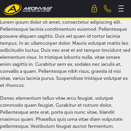
Skip
to
content
Lorem ipsum dolor sit amet, consectetur adipiscing elit.
Pellentesque lacinia condimentum euismod. Pellentesque
posuere aliquam sagittis. Duis vel quam id tortor lacinia
tempus. In ac ullamcorper dolor. Mauris volutpat mattis leo
sollicitudin luctus. Duis nec erat et est tempor tincidunt sed
elementum risus. In tristique lobortis nulla, vitae ornare
enim sagittis in. Curabitur sem ex, sodales nec iaculis et,
convallis a quam. Pellentesque nibh risus, gravida id nisi
vitae, varius lacinia purus. Suspendisse tristique volutpat ex
et rhoncus.
Donec elementum tellus vitae arcu feugiat, volutpat
commodo quam feugiat. Curabitur et rutrum dolor.
Pellentesque ante erat, porta quis nunc vitae, blandit
maximus quam. Phasellus quis urna vitae diam vulputate
pellentesque. Vestibulum feugiat auctor fermentum.