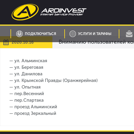
Skip
to
content
ПОДКЛЮЧИТЬСЯ
УСЛУГИ И ТАРИФЫ
Вниманию пользователей ко
2020.10.16
— ул. Альминская
— ул. Береговая
— ул. Данилова
— ул. Крымской Правды (Оранжерейная)
— ул. Опытная
— пер.Весенний
— пер.Спартака
— проезд Альминский
— проезд Зеркальный