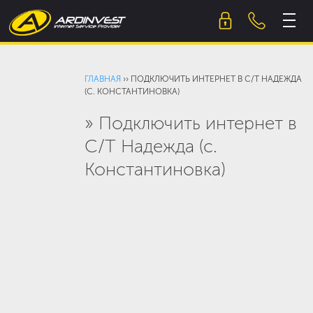
Skip
to
content
ГЛАВНАЯ
››
ПОДКЛЮЧИТЬ ИНТЕРНЕТ В С/Т НАДЕЖДА
(С. КОНСТАНТИНОВКА)
» Подключить интернет в
С/Т Надежда (с.
Константиновка)