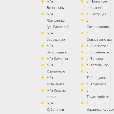
м/н
с. Приятное
Вокзальный
свидание
м/н
с. Растущее
Жигулинка
с.
(ул. Ракетная)
Самохвалово
м/н
с.
Заводское
Севастьяновка
м/н
с. Скалистое
Загородный
с. Солнечное
м/н Каменка
с. Тополи
м/н
с. Топольное
Кирпичное
с.
м/н
Трёхпрудное
Ковыльная
с. Трудовое
м/н Красная
с.
горка
Трудолюбово
м/н
с.
Кубанская
Украинка(Курцы)