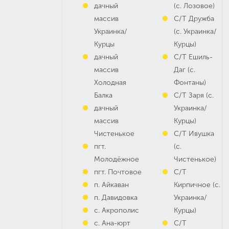
дачный
(с. Лозовое)
массив
С/Т Дружба
Украинка/
(с. Украинка/
Курцы
Курцы)
дачный
С/Т Ешиль-
массив
Даг (с.
Холодная
Фонтаны)
Балка
С/Т Заря (с.
дачный
Украинка/
массив
Курцы)
Чистенькое
С/Т Ивушка
пгт.
(с.
Молодёжное
Чистенькое)
пгт. Почтовое
С/Т
п. Айкаван
Кирпичное (с.
п. Давидовка
Украинка/
с. Акрополис
Курцы)
с. Ана-юрт
С/Т