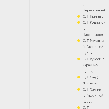
(с.
Перевальное)
С/Т Припять
С/Т Родничок
(с.
Чистенькое)
С/Т Ромашка
(с. Украинка/
Курцы)
С/Т Ручеёк (с.
Украинка/
Курцы)
С/Т Сад (с.
Лозовое)
С/Т Салгир
(с. Украинка/
Курцы)
С/Т