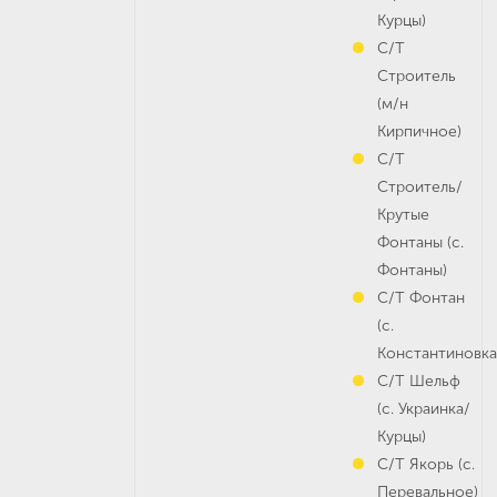
Курцы)
С/Т
Строитель
(м/н
Кирпичное)
С/Т
Строитель/
Крутые
Фонтаны (с.
Фонтаны)
С/Т Фонтан
(с.
Константиновка
С/Т Шельф
(с. Украинка/
Курцы)
С/Т Якорь (с.
Перевальное)