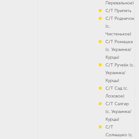
Перевальное)
С/Т Припять
С/Т Родничок
(с.
Чистенькое)
С/Т Ромашка
(с. Украинка/
Курцы)
С/Т Ручеёк (с.
Украинка/
Курцы)
С/Т Сад (с.
Лозовое)
С/Т Салгир
(с. Украинка/
Курцы)
С/Т
Солнышко (с.