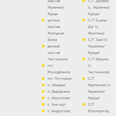
массив
С/Т Дружба
Украинка/
(с. Украинка/
Курцы
Курцы)
дачный
С/Т Ешиль-
массив
Даг (с.
Холодная
Фонтаны)
Балка
С/Т Заря (с.
дачный
Украинка/
массив
Курцы)
Чистенькое
С/Т Ивушка
пгт.
(с.
Молодёжное
Чистенькое)
пгт. Почтовое
С/Т
п. Айкаван
Кирпичное (с.
п. Давидовка
Украинка/
с. Акрополис
Курцы)
с. Ана-юрт
С/Т
с. Андрусово
Кооператор