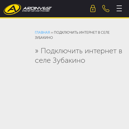
Skip
to
content
ГЛАВНАЯ
››
ПОДКЛЮЧИТЬ ИНТЕРНЕТ В СЕЛЕ
ЗУБАКИНО
» Подключить интернет в
селе Зубакино