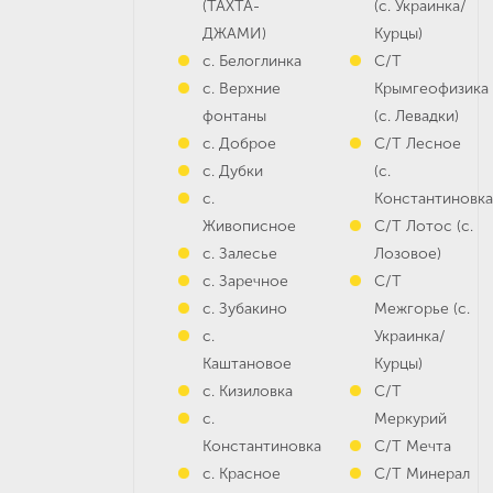
(ТАХТА-
(с. Украинка/
ДЖАМИ)
Курцы)
с. Белоглинка
С/Т
с. Верхние
Крымгеофизика
фонтаны
(с. Левадки)
с. Доброе
С/Т Лесное
с. Дубки
(с.
с.
Константиновка
Живописное
С/Т Лотос (с.
с. Залесье
Лозовое)
с. Заречное
С/Т
с. Зубакино
Межгорье (с.
с.
Украинка/
Каштановое
Курцы)
с. Кизиловка
С/Т
с.
Меркурий
Константиновка
С/Т Мечта
с. Красное
С/Т Минерал