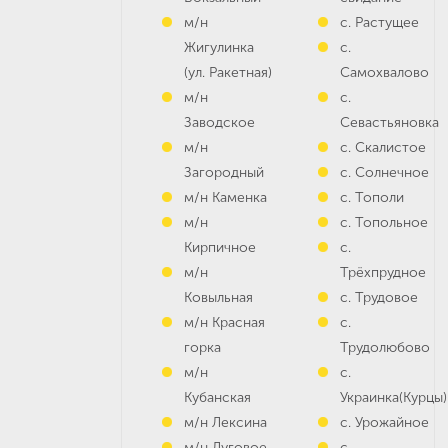
м/н
с. Растущее
Жигулинка
с.
(ул. Ракетная)
Самохвалово
м/н
с.
Заводское
Севастьяновка
м/н
с. Скалистое
Загородный
с. Солнечное
м/н Каменка
с. Тополи
м/н
с. Топольное
Кирпичное
с.
м/н
Трёхпрудное
Ковыльная
с. Трудовое
м/н Красная
с.
горка
Трудолюбово
м/н
с.
Кубанская
Украинка(Курцы)
м/н Лексина
с. Урожайное
м/н Луговое
с.