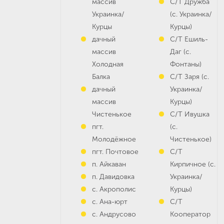
массив
С/Т Дружба
Украинка/
(с. Украинка/
Курцы
Курцы)
дачный
С/Т Ешиль-
массив
Даг (с.
Холодная
Фонтаны)
Балка
С/Т Заря (с.
дачный
Украинка/
массив
Курцы)
Чистенькое
С/Т Ивушка
пгт.
(с.
Молодёжное
Чистенькое)
пгт. Почтовое
С/Т
п. Айкаван
Кирпичное (с.
п. Давидовка
Украинка/
с. Акрополис
Курцы)
с. Ана-юрт
С/Т
с. Андрусово
Кооператор