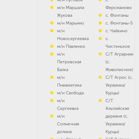
м/н Маршала
Ферсманово
Жукова
с. Фонтаны
м/н Марьино
с. Фонтаны-5
м/н
с. Чайкино
Новосергеевка
с.
м/н Павленко
Чистенькое
м/н
С/Т Аграрник
Петровская
(с.
Балка
Живописное)
м/н
С/Т Агрос (с.
Пневматика
Украинка/
м/н Свобода
Курцы)
м/н
С/Т
Сергеевка
Альпийская
м/н
деревня (с.
Солнечная
Украинка/
долина
Курцы)