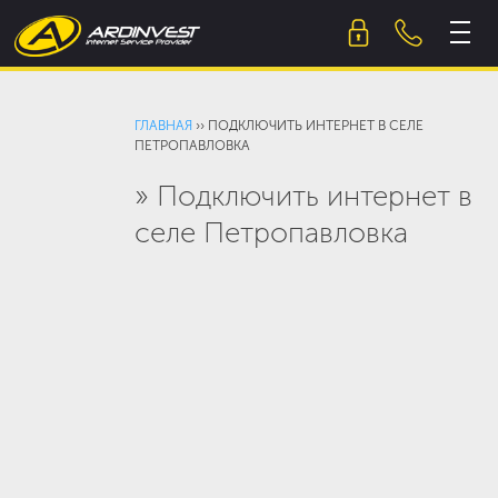
Skip
to
content
ГЛАВНАЯ
››
ПОДКЛЮЧИТЬ ИНТЕРНЕТ В СЕЛЕ
ПЕТРОПАВЛОВКА
» Подключить интернет в
селе Петропавловка