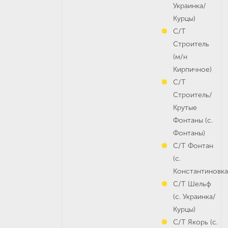
Украинка/
Курцы)
С/Т
Строитель
(м/н
Кирпичное)
С/Т
Строитель/
Крутые
Фонтаны (с.
Фонтаны)
С/Т Фонтан
(с.
Константиновка
С/Т Шельф
(с. Украинка/
Курцы)
С/Т Якорь (с.