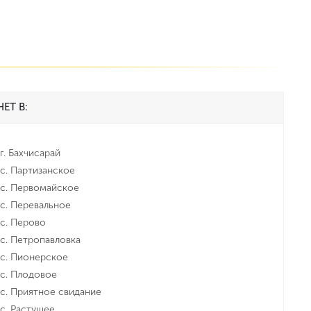
ЕТ В:
г. Бахчисарай
с. Партизанское
с. Первомайское
с. Перевальное
с. Перово
с. Петропавловка
с. Пионерское
с. Плодовое
с. Приятное свидание
с. Растущее