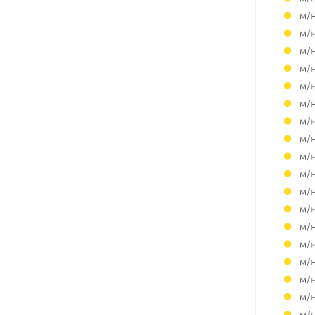
м/
м/
м/
м/
м/н
м/
м/
м/
м/
м/
м/
м/
м/
м/
м/
м/
м/
м/