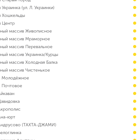
 Украинка (ул. Л. Украинки)
н Хошкельды
н Центр
чный массив Живописное
чный массив Мраморное
чный массив Перевальное
чный массив Украинка/Курцы
чный массив Холодная Балка
чный массив Чистенькое
т. Молодёжное
. Почтовое
Айкаван
Давидовка
 Акрополис
Ана-юрт
 Андрусово (ТАХТА-ДЖАМИ)
Белоглинка