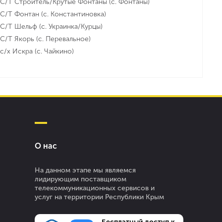
С/Т Строитель/Крутые Фонтаны (с. Фонтаны)
С/Т Фонтан (с. Константиновка)
С/Т Шельф (с. Украинка/Курцы)
С/Т Якорь (с. Перевальное)
с/х Искра (с. Чайкино)
О нас
На данном этапе мы являемся
лидирующим поставщиком
телекоммуникационных сервисов и
услуг на территории Республики Крым