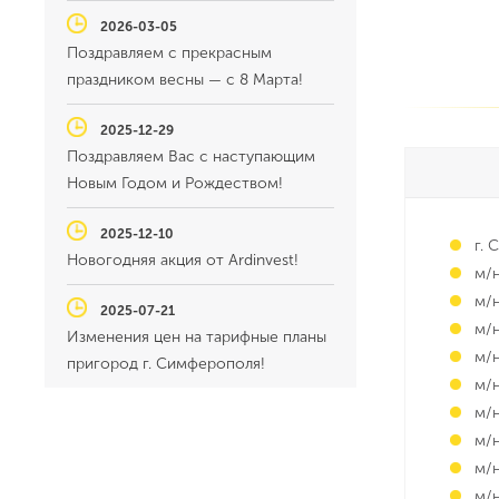
2026-03-05
Поздравляем с прекрасным
праздником весны — с 8 Марта!
2025-12-29
Поздравляем Вас с наступающим
Новым Годом и Рождеством!
2025-12-10
г.
Новогодняя акция от Ardinvest!
м/
м/н
2025-07-21
м/
Изменения цен на тарифные планы
м/н
пригород г. Симферополя!
м/
м/н
м/
м/н
м/