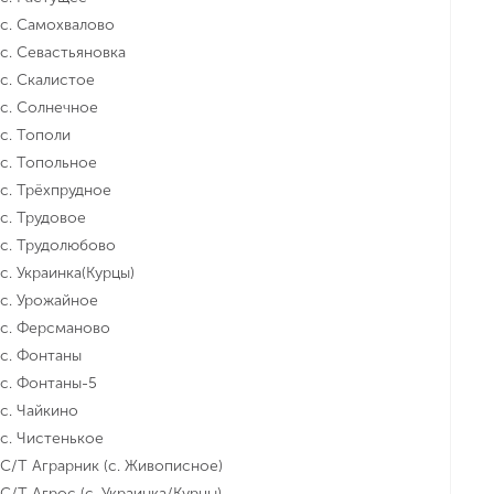
с. Самохвалово
с. Севастьяновка
с. Скалистое
с. Солнечное
с. Тополи
с. Топольное
с. Трёхпрудное
с. Трудовое
с. Трудолюбово
с. Украинка(Курцы)
с. Урожайное
с. Ферсманово
с. Фонтаны
с. Фонтаны-5
с. Чайкино
с. Чистенькое
С/Т Аграрник (с. Живописное)
С/Т Агрос (с. Украинка/Курцы)