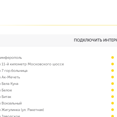
ПОДКЛЮЧИТЬ ИНТЕРН
 Симферополь
н 11-й километр Московского шоссе
 7 гор.больница
н Ак-Мечеть
 Бела Куна
н Белое
 Битак
н Вокзальный
 Жигулинка (ул. Ракетная)
н Заводское