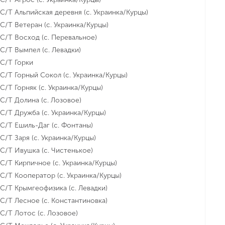
С/Т Альпийская деревня (с. Украинка/Курцы)
С/Т Ветеран (с. Украинка/Курцы)
С/Т Восход (с. Перевальное)
С/Т Вымпел (с. Левадки)
С/Т Горки
С/Т Горный Сокол (с. Украинка/Курцы)
С/Т Горняк (с. Украинка/Курцы)
С/Т Долина (с. Лозовое)
С/Т Дружба (с. Украинка/Курцы)
С/Т Ешиль-Даг (с. Фонтаны)
С/Т Заря (с. Украинка/Курцы)
С/Т Ивушка (с. Чистенькое)
С/Т Кирпичное (с. Украинка/Курцы)
С/Т Кооператор (с. Украинка/Курцы)
С/Т Крымгеофизика (с. Левадки)
С/Т Лесное (с. Константиновка)
С/Т Лотос (с. Лозовое)