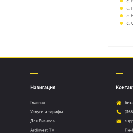
с. 
с.
с. 
с.
Навигация
Контак
Главная
Бита
Услуги и тарифы
(36
Для Бизнеса
supp
Ardinvest TV
Пн-П