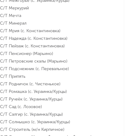
С/Т Межгорье (с. Украинка/Курцы)
С/Т Меркурий
С/Т Мечта
С/Т Минерал
С/Т Мрия (с. Константиновка)
С/Т Надежда (с. Константиновка)
С/Т Пейзаж (с. Константиновка)
С/Т Пенсионер (Марьино)
С/Т Петровские скалы (Марьино)
С/Т Подснежник (с. Перевальное)
С/Т Припять
С/Т Родничок (с. Чистенькое)
С/Т Ромашка (с. Украинка/Курцы)
С/Т Ручеёк (с. Украинка/Курцы)
С/Т Сад (с. Лозовое)
С/Т Салгир (с. Украинка/Курцы)
С/Т Солнышко (с. Украинка/Курцы)
С/Т Строитель (м/н Кирпичное)