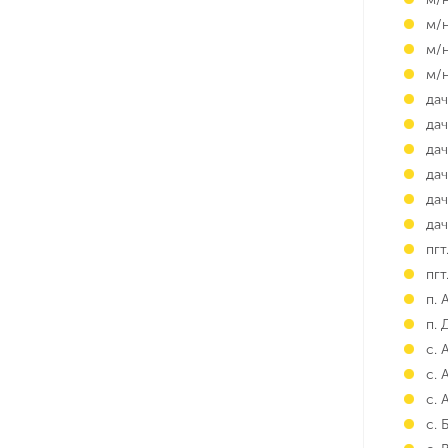
м/н
м/
м/
да
да
да
да
да
да
пг
пгт
п. 
п. 
с.
с. 
с.
с. 