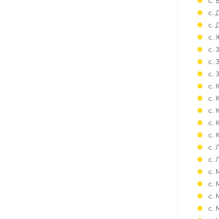
с.
с.
с. 
с.
с. 
с. 
с. 
с.
с. 
с. 
с. 
с. 
с. 
с. 
с. 
с.
с.
с.