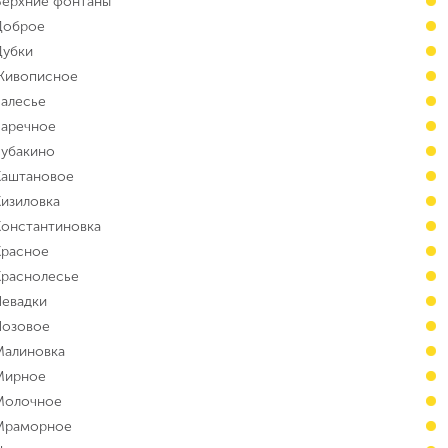
 Верхние фонтаны
 Доброе
Дубки
 Живописное
Залесье
Заречное
Зубакино
 Каштановое
Кизиловка
Константиновка
Красное
Краснолесье
Левадки
Лозовое
Малиновка
 Мирное
 Молочное
 Мраморное