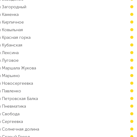
н Загородный
н Каменка
н Кирпичное
н Ковыльная
 Красная горка
н Кубанская
н Лексина
н Луговое
н Маршала Жукова
н Марьино
н Новосергеевка
н Павленко
н Петровская Балка
н Пневматика
н Свобода
н Сергеевка
н Солнечная долина
н Старый Город