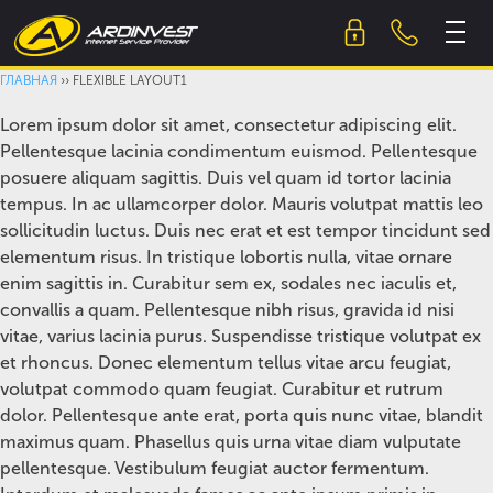
Skip
to
content
ГЛАВНАЯ
››
FLEXIBLE LAYOUT1
Lorem ipsum dolor sit amet, consectetur adipiscing elit.
Pellentesque lacinia condimentum euismod. Pellentesque
posuere aliquam sagittis. Duis vel quam id tortor lacinia
tempus. In ac ullamcorper dolor. Mauris volutpat mattis leo
sollicitudin luctus. Duis nec erat et est tempor tincidunt sed
elementum risus. In tristique lobortis nulla, vitae ornare
enim sagittis in. Curabitur sem ex, sodales nec iaculis et,
convallis a quam. Pellentesque nibh risus, gravida id nisi
vitae, varius lacinia purus. Suspendisse tristique volutpat ex
et rhoncus. Donec elementum tellus vitae arcu feugiat,
volutpat commodo quam feugiat. Curabitur et rutrum
dolor. Pellentesque ante erat, porta quis nunc vitae, blandit
maximus quam. Phasellus quis urna vitae diam vulputate
pellentesque. Vestibulum feugiat auctor fermentum.