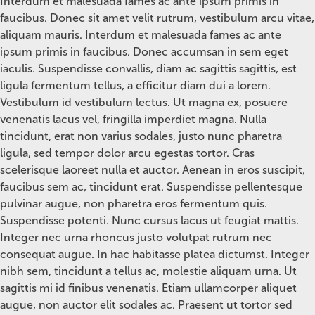
Interdum et malesuada fames ac ante ipsum primis in
faucibus. Donec sit amet velit rutrum, vestibulum arcu vitae,
aliquam mauris. Interdum et malesuada fames ac ante
ipsum primis in faucibus. Donec accumsan in sem eget
iaculis. Suspendisse convallis, diam ac sagittis sagittis, est
ligula fermentum tellus, a efficitur diam dui a lorem.
Vestibulum id vestibulum lectus. Ut magna ex, posuere
venenatis lacus vel, fringilla imperdiet magna. Nulla
tincidunt, erat non varius sodales, justo nunc pharetra
ligula, sed tempor dolor arcu egestas tortor. Cras
scelerisque laoreet nulla et auctor. Aenean in eros suscipit,
faucibus sem ac, tincidunt erat. Suspendisse pellentesque
pulvinar augue, non pharetra eros fermentum quis.
Suspendisse potenti. Nunc cursus lacus ut feugiat mattis.
Integer nec urna rhoncus justo volutpat rutrum nec
consequat augue. In hac habitasse platea dictumst. Integer
nibh sem, tincidunt a tellus ac, molestie aliquam urna. Ut
sagittis mi id finibus venenatis. Etiam ullamcorper aliquet
augue, non auctor elit sodales ac. Praesent ut tortor sed